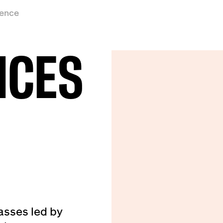
ience
ICES
asses led by