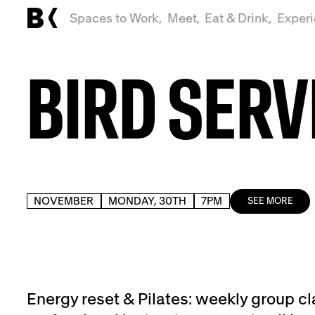
Spaces to Work,
Meet,
Eat & Drink,
Exper
BIRD SERV
NOVEMBER
MONDAY, 30TH
7PM
SEE MORE
Energy reset & Pilates: weekly group cl