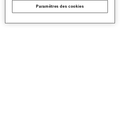
Paramètres des cookies
Créer un environnement de travail conf
usager·ère·s, c'est la clé de voûte de not
naturellement, on s'inspire de l'air du 
offrir un cadre pratique, flexible, relaxa