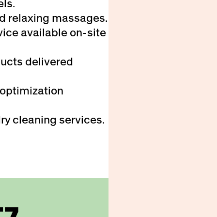
els.
d relaxing massages.
ice available on-site
ducts delivered
 optimization
ry cleaning services.