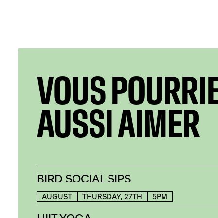
VOUS POURRI
AUSSI AIMER
BIRD SOCIAL SIPS
AUGUST
THURSDAY, 27TH
5PM