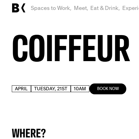
Spaces to Work,
Meet,
Eat & Drink,
Exper
COIFFEUR
APRIL
TUESDAY, 21ST
10AM
BOOK NOW
WHERE?