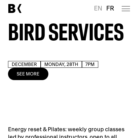
EN
FR
BIRD SERVICES
DECEMBER
MONDAY, 28TH
7PM
SEE MORE
Energy reset & Pilates: weekly group classes
led by professional instructors, open to all