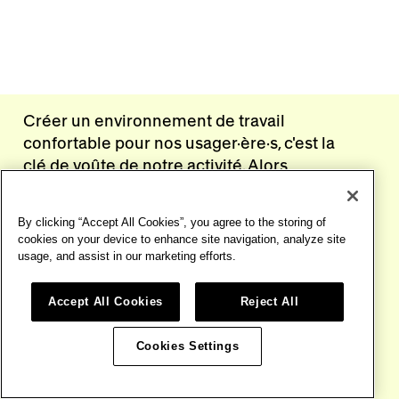
Créer un environnement de travail
confortable pour nos usager·ère·s, c'est la
clé de voûte de notre activité. Alors
naturellement, on s'inspire de l'air du
temps pour vous offrir un cadre pratique,
By clicking “Accept All Cookies”, you agree to the storing of
flexible, relaxant et ludique !
cookies on your device to enhance site navigation, analyze site
usage, and assist in our marketing efforts.
OÙ?
Accept All Cookies
Reject All
CHEMIN DE BLANDONNET 8 1214 VERNIER , GENÈVE
Cookies Settings
SUISSE